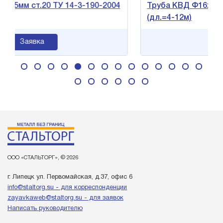
 ст.20 ТУ 14-3-190-2004
Труба КВД Ф16х2мм ст.20 
(дл.=4-12м)
аявка
Заявка
ООО «СТАЛЬТОРГ», © 2026
г. Липецк ул. Первомайская, д.37, офис 6
info@staltorg.su - для корреспонденции
zayavkaweb@staltorg.su - для заявок
Написать руководителю