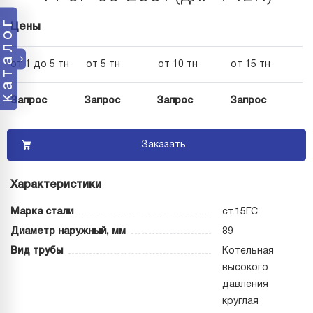
каталог
Цены
от 1 до 5 тн
от 5 тн
от 10 тн
от 15 тн
Запрос
Запрос
Запрос
Запрос
Заказать
Характеристики
Марка стали
ст.15ГС
Диаметр наружный, мм
89
Вид трубы
Котельная
высокого
давления
круглая