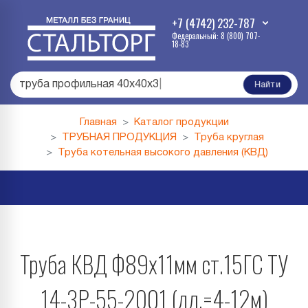
+7 (4742) 232-787
Федеральный: 8 (800) 707-
18-83
труба профильная 40х40х3
|
Найти
Главная
Каталог продукции
ТРУБНАЯ ПРОДУКЦИЯ
Труба круглая
Труба котельная высокого давления (КВД)
Труба КВД Ф89х11мм ст.15ГС ТУ
14-3Р-55-2001 (дл.=4-12м)