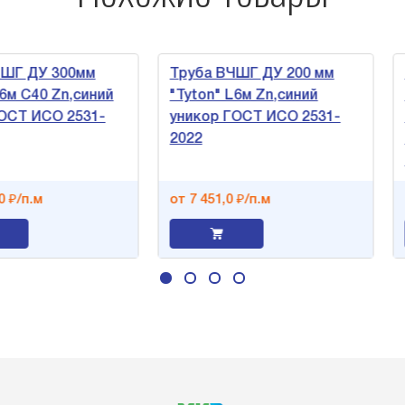
 ДУ 300мм
Труба ВЧШГ ДУ 200 мм
Тру
C40 Zn,синий
"Tyton" L6м Zn,синий
"Та
 ИСО 2531-
уникор ГОСТ ИСО 2531-
ЦПП
2022
пок
+ре
п.м
от 7 451,0 ₽/п.м