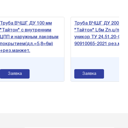
ба ВЧШГ ДУ 100 мм
Труба ВЧШГ ДУ 200 мм
йтон" с внутренним
"Тайтон" L6м Zn,ц/п,синий
 и наружным лаковым
уникор ТУ 24.51.20-037-
рытием(дл.=5,8=6м)
90910065-2021 рез.манж
з.манжет.
Заявка
Заявка