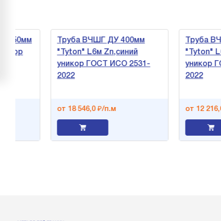
150мм
Труба ВЧШГ ДУ 400мм
Труба ВЧШГ
кор
"Tyton" L6м Zn,синий
"Tyton" L6м 
уникор ГОСТ ИСО 2531-
уникор ГОСТ
2022
2022
от 18 546,0 ₽/п.м
от 12 216,0 ₽/