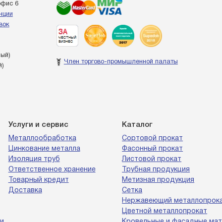
офис 6
енции
вок
ный)
Член торгово-промышленной палаты
й)
Услуги и сервис
Каталог
Металлообработка
Сортовой прокат
Цинкование металла
Фасонный прокат
Изоляция труб
Листовой прокат
Ответственное хранение
Трубная продукция
Товарный кредит
Метизная продукция
Доставка
Сетка
Нержавеющий металлопрок
Цветной металлопрокат
и
Кровельные и фасадные ма