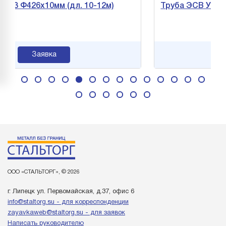
426х10мм (дл. 10-12м)
Труба ЭСВ УС-3 Ф108х
Заявка
За
ООО «СТАЛЬТОРГ», © 2026
г. Липецк ул. Первомайская, д.37, офис 6
info@staltorg.su - для корреспонденции
zayavkaweb@staltorg.su - для заявок
Написать руководителю