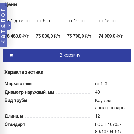
Цены
каталог
от 1 до 5 тн
от 5 тн
от 10 тн
от 15 тн
76 468,0 ₽/т
76 086,0 ₽/т
75 703,0 ₽/т
74 939,0 ₽/т
В корзину
Характеристики
Марка стали
ст.1-3
Диаметр наружный, мм
48
Вид трубы
Круглая
электросварная
Длина, м
12
Стандарт
ГОСТ 10705-
80/10704-91/