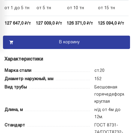
от 1 до 5 тн
от 5 тн
от 10 тн
от 15 тн
127 647,0 ₽/т
127 009,0 ₽/т
126 371,0 ₽/т
125 094,0 ₽/т
В корзину
Характеристики
Марка стали
ст.20
Диаметр наружный, мм
152
Вид трубы
Бесшовная
горячедеформиро
круглая
Длина, м
н/д от 4м до
12м.
Стандарт
ГОСТ 8731-
74/ГОСТ8732-