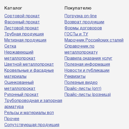
Каталог
Покупателю
Сортовой прокат
Погрузка on-line
Фасонный прокат
Возврат продукции
Листовой прокат
Формы договоров
Трубная продукция
ГОСТы и ТУ
Метизная продукция
Марочник Российских сталей
Сетка
Справочник по
Нержавеющий
металлопрокату
металлопрокат
Правила оказания услуг
Цветной металлопрокат
Полезная информация
Кровельные и фасадные
Новости и публикации
материалы
Реквизиты
Оцинкованный
Полезные видео
металлопрокат
Прайс-листы (опт)
Рулонный прокат
Прайс-листы (розница)
Трубопроводная и запорная
арматура
Рельсы и материалы всп
Прочее
Сопутствующая продукция