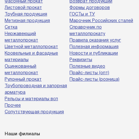
Фасонный прокат
Возврат продукции
Листовой прокат
Формы договоров
Трубная продукция
ГОСТы и ТУ
Метизная продукция
Марочник Российских сталей
Сетка
Справочник по
Нержавеющий
металлопрокату
металлопрокат
Правила оказания услуг
Цветной металлопрокат
Полезная информация
Кровельные и фасадные
Новости и публикации
материалы
Реквизиты
Оцинкованный
Полезные видео
металлопрокат
Прайс-листы (опт)
Рулонный прокат
Прайс-листы (розница)
Трубопроводная и запорная
арматура
Рельсы и материалы всп
Прочее
Сопутствующая продукция
Наши филиалы