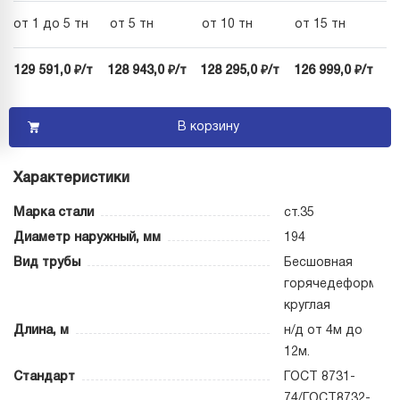
от 1 до 5 тн
от 5 тн
от 10 тн
от 15 тн
129 591,0 ₽/т
128 943,0 ₽/т
128 295,0 ₽/т
126 999,0 ₽/т
В корзину
Характеристики
Марка стали
ст.35
Диаметр наружный, мм
194
Вид трубы
Бесшовная
горячедеформиро
круглая
Длина, м
н/д от 4м до
12м.
Стандарт
ГОСТ 8731-
74/ГОСТ8732-