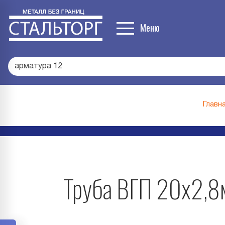
Меню
арматура
|
Главн
Труба ВГП 20х2,8м