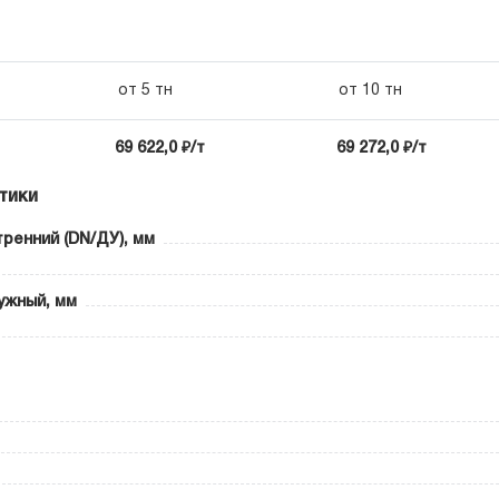
от 5 тн
от 10 тн
69 622,0 ₽/т
69 272,0 ₽/т
тики
ренний (DN/ДУ), мм
ужный, мм