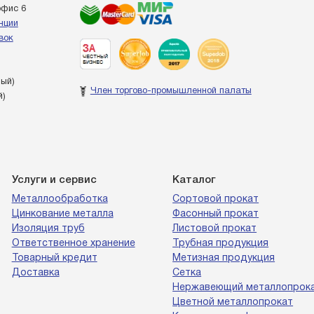
офис 6
енции
вок
ный)
Член торгово-промышленной палаты
й)
Услуги и сервис
Каталог
Металлообработка
Сортовой прокат
Цинкование металла
Фасонный прокат
Изоляция труб
Листовой прокат
Ответственное хранение
Трубная продукция
Товарный кредит
Метизная продукция
Доставка
Сетка
Нержавеющий металлопрок
Цветной металлопрокат