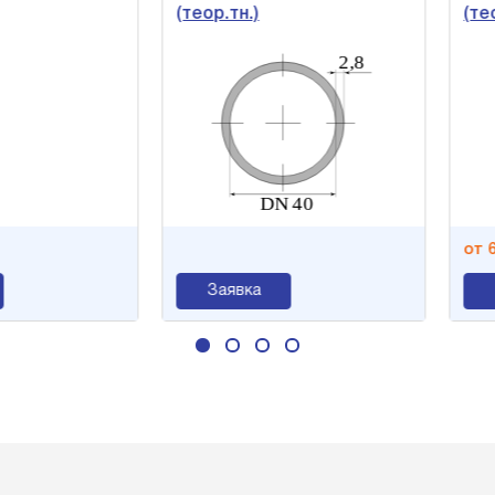
(теор.тн.)
(теор.
от 68 1
Заявка