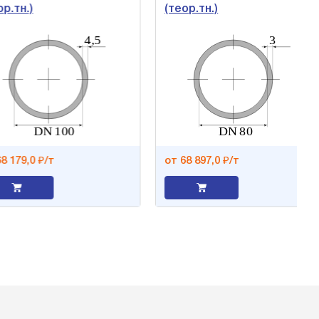
тн.)
(теор.тн.)
79,0 ₽/т
от 68 897,0 ₽/т