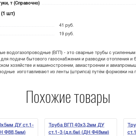
уки, т (Справочно)
(1 шт)
41 руб.
19 руб.
ые водогазопроводные (ВГП) - это сварные трубы с усиленным
для подачи бытового газоснабжения и разводки отопления и 
ьском хозяйстве и машиностроении, авиастроении и авиапромы
одные изготавливают из ленты (штрипса) путём формовки на 
Похожие товары
мм ДУ ст.1-
Труба ВГП 40х3,2мм ДУ
Труба
Ф88,5мм)
ст.1-3 (дл.6м) (ДН Ф48мм)
ст.1-3