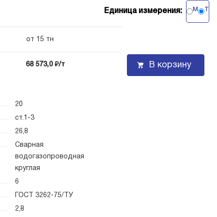
м
т
Единица измерения:
от 15 тн
В корзину
68 573,0 ₽/т
20
ст.1-3
26,8
Сварная
водогазопроводная
круглая
6
ГОСТ 3262-75/ТУ
2,8