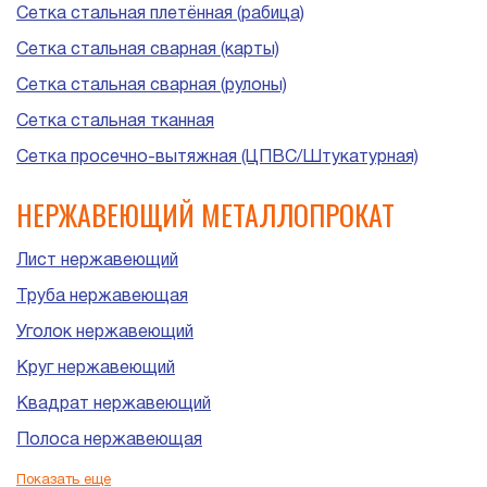
Сетка стальная плетённая (рабица)
Сетка стальная сварная (карты)
Сетка стальная сварная (рулоны)
Сетка стальная тканная
Сетка просечно-вытяжная (ЦПВС/Штукатурная)
НЕРЖАВЕЮЩИЙ МЕТАЛЛОПРОКАТ
Лист нержавеющий
Труба нержавеющая
Уголок нержавеющий
Круг нержавеющий
Квадрат нержавеющий
Полоса нержавеющая
Шестигранник нержавеющий
Показать еще