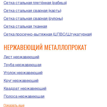
Сетка стальная плетённая (рабица)
Сетка стальная сварная (карты)
Сетка стальная сварная (рулоны)
Сетка стальная тканная
Сетка просечно-вытяжная (ЦПВС/Штукатурная)
НЕРЖАВЕЮЩИЙ МЕТАЛЛОПРОКАТ
Лист нержавеющий
Труба нержавеющая
Уголок нержавеющий
Круг нержавеющий
Квадрат нержавеющий
Полоса нержавеющая
Шестигранник нержавеющий
Показать еще