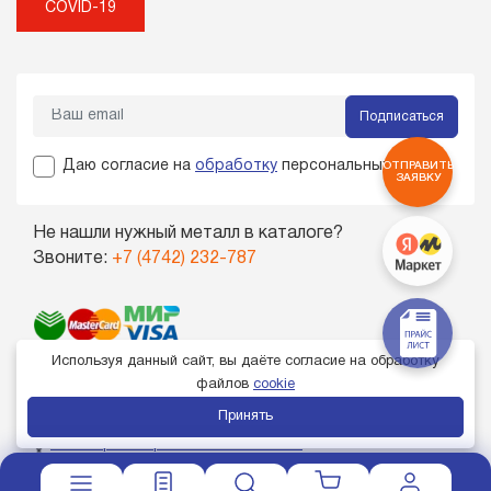
COVID-19
Подписаться
Даю согласие на
обработку
персональных данных
ОТПРАВИТЬ
ЗАЯВКУ
Не нашли нужный металл в каталоге?
Звоните:
+7 (4742) 232-787
Используя данный сайт, вы даёте согласие на обработку
файлов
cookie
Принять
Член торгово-промышленной палаты