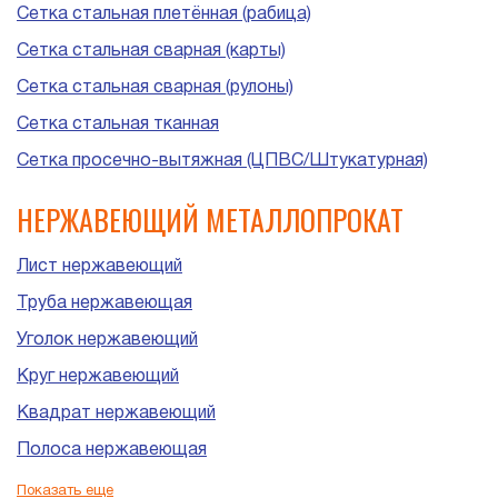
Сетка стальная плетённая (рабица)
Сетка стальная сварная (карты)
Сетка стальная сварная (рулоны)
Сетка стальная тканная
Сетка просечно-вытяжная (ЦПВС/Штукатурная)
НЕРЖАВЕЮЩИЙ МЕТАЛЛОПРОКАТ
Лист нержавеющий
Труба нержавеющая
Уголок нержавеющий
Круг нержавеющий
Квадрат нержавеющий
Полоса нержавеющая
Шестигранник нержавеющий
Показать еще