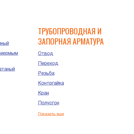
ий
ТРУБОПРОВОДНАЯ И
ЗАПОРНАЯ АРМАТУРА
нный
имермым
Отвод
Переход
атаный
Резьба
Контргайка
Кран
Полусгон
Сгон
Показать еще
Штуцер