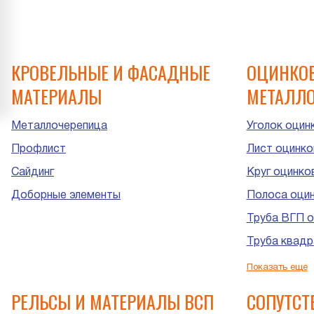
КРОВЕЛЬНЫЕ И ФАСАДНЫЕ
ОЦИНКО
МАТЕРИАЛЫ
МЕТАЛЛО
Металлочерепица
Уголок оцин
Профлист
Лист оцинко
Сайдинг
Круг оцинко
Доборные элементы
Полоса оци
Труба ВГП о
Труба квадр
Труба прямо
Показать еще
Труба ЭСВ о
РЕЛЬСЫ И МАТЕРИАЛЫ ВСП
СОПУТС