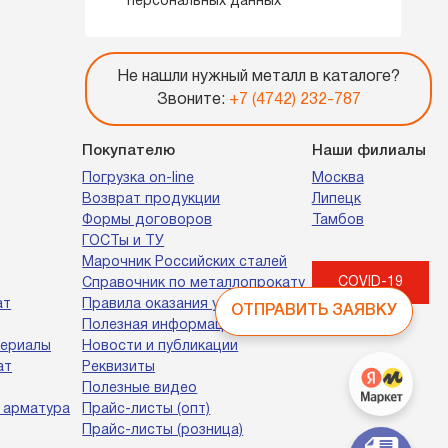
персональных данных
Не нашли нужный металл в каталоге?
Звоните:
+7 (4742) 232-787
Покупателю
Наши филиалы
Погрузка on-line
Москва
Возврат продукции
Липецк
Формы договоров
Тамбов
ГОСТы и ТУ
Марочник Российских сталей
COVID-19
Справочник по металлопрокату
ат
Правила оказания услуг
ОТПРАВИТЬ ЗАЯВКУ
Полезная информация
териалы
Новости и публикации
ат
Реквизиты
Полезные видео
 арматура
Прайс-листы (опт)
Прайс-листы (розница)