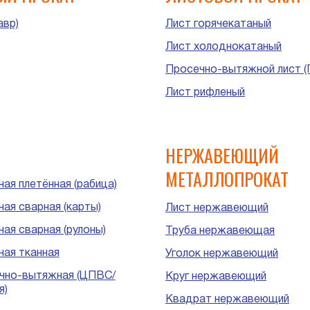
авр)
Лист горячекатаный
Лист холоднокатаный
Просечно-вытяжной лист (
Лист рифленый
НЕРЖАВЕЮЩИЙ
МЕТАЛЛОПРОКАТ
ая плетённая (рабица)
ная сварная (карты)
Лист нержавеющий
ая сварная (рулоны)
Труба нержавеющая
ная тканная
Уголок нержавеющий
чно-вытяжная (ЦПВС/
Круг нержавеющий
я)
Квадрат нержавеющий