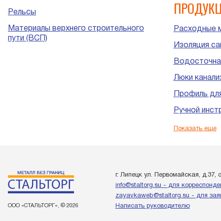
ПРОДУК
Рельсы
Материалы верхнего строительного
Расходные 
пути (ВСП)
Изоляция са
Водосточна
Люки канали
Профиль для
Ручной инст
Пластиковые
Показать еще
канализации
г. Липецк ул. Первомайская, д.37, 
info@staltorg.su - для корреспонд
zayavkaweb@staltorg.su - для зая
ООО «СТАЛЬТОРГ», © 2026
Написать руководителю