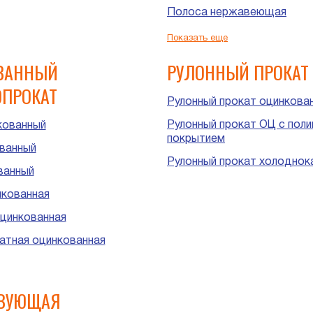
Полоса нержавеющая
Шестигранник нержавеющ
Показать еще
ВАННЫЙ
РУЛОННЫЙ ПРОКАТ
ПРОКАТ
Рулонный прокат оцинкова
Рулонный прокат ОЦ с пол
кованный
покрытием
ванный
Рулонный прокат холоднок
ванный
нкованная
цинкованная
атная оцинкованная
угольная оцинкованная
цинкованная
ТВУЮЩАЯ