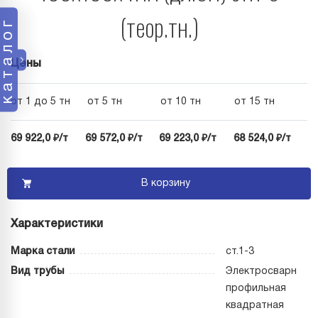
(теор.тн.)
каталог
Цены
от 1 до 5 тн
от 5 тн
от 10 тн
от 15 тн
69 922,0 ₽/т
69 572,0 ₽/т
69 223,0 ₽/т
68 524,0 ₽/т
В корзину
Характеристики
Марка стали
ст.1-3
Вид трубы
Электросварная
профильная
квадратная