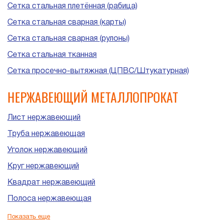
Сетка стальная плетённая (рабица)
Сетка стальная сварная (карты)
Сетка стальная сварная (рулоны)
Сетка стальная тканная
Сетка просечно-вытяжная (ЦПВС/Штукатурная)
НЕРЖАВЕЮЩИЙ МЕТАЛЛОПРОКАТ
Лист нержавеющий
Труба нержавеющая
Уголок нержавеющий
Круг нержавеющий
Квадрат нержавеющий
Полоса нержавеющая
Шестигранник нержавеющий
Показать еще