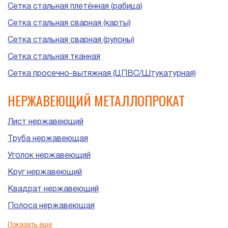
Сетка стальная плетённая (рабица)
Сетка стальная сварная (карты)
Сетка стальная сварная (рулоны)
Сетка стальная тканная
Сетка просечно-вытяжная (ЦПВС/Штукатурная)
НЕРЖАВЕЮЩИЙ МЕТАЛЛОПРОКАТ
Лист нержавеющий
Труба нержавеющая
Уголок нержавеющий
Круг нержавеющий
Квадрат нержавеющий
Полоса нержавеющая
Шестигранник нержавеющий
Показать еще