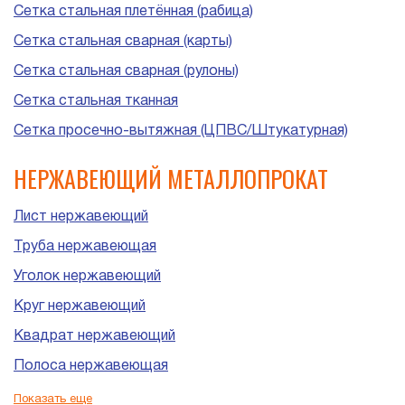
Сетка стальная плетённая (рабица)
Сетка стальная сварная (карты)
Сетка стальная сварная (рулоны)
Сетка стальная тканная
Сетка просечно-вытяжная (ЦПВС/Штукатурная)
НЕРЖАВЕЮЩИЙ МЕТАЛЛОПРОКАТ
Лист нержавеющий
Труба нержавеющая
Уголок нержавеющий
Круг нержавеющий
Квадрат нержавеющий
Полоса нержавеющая
Шестигранник нержавеющий
Показать еще