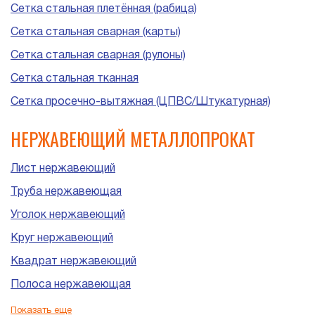
Сетка стальная плетённая (рабица)
Сетка стальная сварная (карты)
Сетка стальная сварная (рулоны)
Сетка стальная тканная
Сетка просечно-вытяжная (ЦПВС/Штукатурная)
НЕРЖАВЕЮЩИЙ МЕТАЛЛОПРОКАТ
Лист нержавеющий
Труба нержавеющая
Уголок нержавеющий
Круг нержавеющий
Квадрат нержавеющий
Полоса нержавеющая
Шестигранник нержавеющий
Показать еще