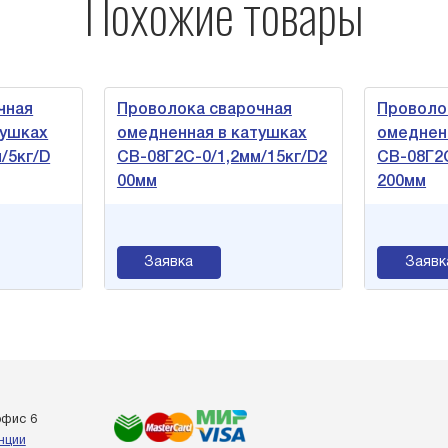
Похожие товары
чная
Проволока сварочная
Проволо
тушках
омедненная в катушках
омеднен
/5кг/D
СВ-08Г2С-0/1,2мм/15кг/D2
СВ-08Г2С
00мм
200мм
Заявка
Заявк
офис 6
енции