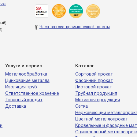
вок
ный)
Член торгово-промышленной палаты
й)
Услуги и сервис
Каталог
Металлообработка
Сортовой прокат
Цинкование металла
Фасонный прокат
Изоляция труб
Листовой прокат
Ответственное хранение
Трубная продукция
Товарный кредит
Метизная продукция
Доставка
Сетка
Нержавеющий металлопрок
Цветной металлопрокат
и
Кровельные и фасадные ма
Оцинкованный металлопрок