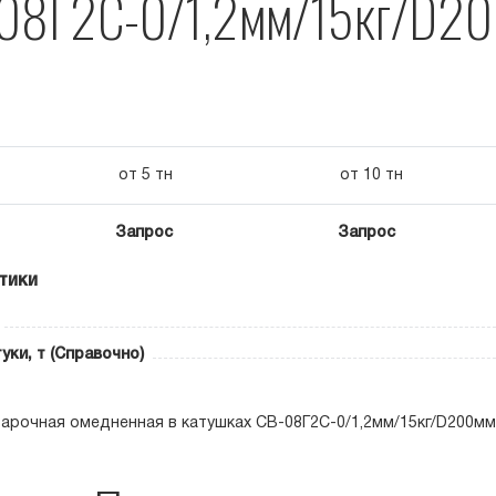
08Г2С-0/1,2мм/15кг/D2
от 5 тн
от 10 тн
Запрос
Запрос
тики
уки, т (Справочно)
арочная омедненная в катушках СВ-08Г2С-0/1,2мм/15кг/D200мм