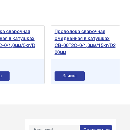
ка сварочная
Проволока сварочная
ная в катушках
омедненная в катушках
-0/1,0мм/5кг/D
СВ-08Г2С-0/1,0мм/15кг/D2
00мм
а
Заявка