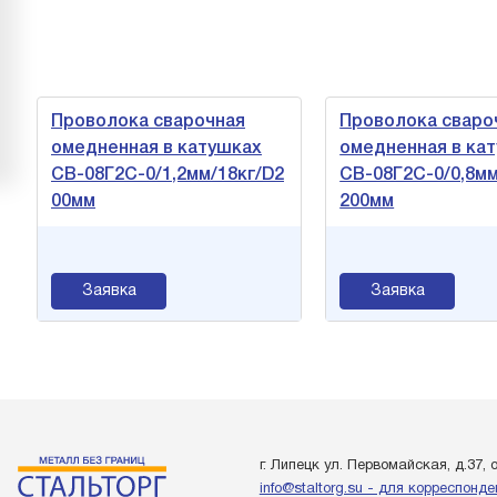
Проволока сварочная
Проволока сваро
омедненная в катушках
омедненная в ка
СВ-08Г2С-0/1,2мм/18кг/D2
СВ-08Г2С-0/0,8мм
00мм
200мм
Заявка
Заявка
г. Липецк ул. Первомайская, д.37, 
info@staltorg.su - для корреспонд