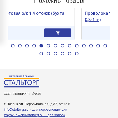
я о/к 1,4 отожж (бухта
Проволока торговая о/
0,3-1тн)
Зая
ООО «СТАЛЬТОРГ», © 2026
г. Липецк ул. Первомайская, д.37, офис 6
info@staltorg.su - для корреспонденции
zayavkaweb@staltorg.su - для заявок