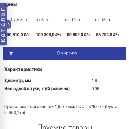
Цены
каталог
от 1 до 5 тн
от 5 тн
от 10 тн
от 15 тн
100 810,0 ₽/т
100 306,0 ₽/т
99 802,0 ₽/т
98 794,0 ₽/т
В корзину
Характеристики
Диаметр, мм
1.6
Вес одной штуки, т (Справочно)
0.06
Проволока торговая о/к 1,6 отожж ГОСТ 3282-74 (бухта
0,06-0,1тн)
Похожие товары