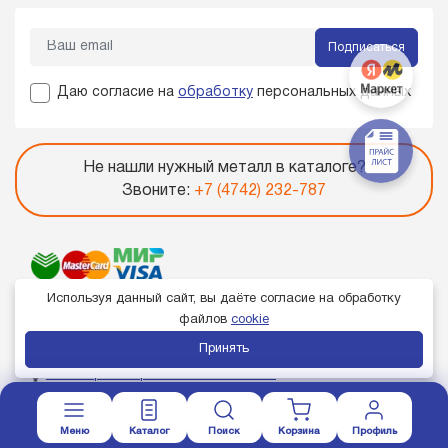
Подписаться
Даю согласие на
обработку
персональных данных
Не нашли нужный металл в каталоге?
Звоните:
+7 (4742) 232-787
Используя данный сайт, вы даёте согласие на обработку
файлов
cookie
Принять
Член торгово-промышленной палаты
Меню
Каталог
Поиск
Корзина
Профиль