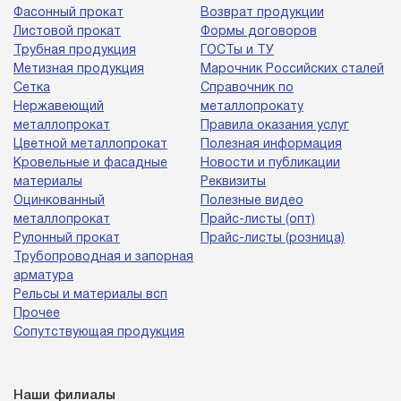
Фасонный прокат
Возврат продукции
Листовой прокат
Формы договоров
Трубная продукция
ГОСТы и ТУ
Метизная продукция
Марочник Российских сталей
Сетка
Справочник по
Нержавеющий
металлопрокату
металлопрокат
Правила оказания услуг
Цветной металлопрокат
Полезная информация
Кровельные и фасадные
Новости и публикации
материалы
Реквизиты
Оцинкованный
Полезные видео
металлопрокат
Прайс-листы (опт)
Рулонный прокат
Прайс-листы (розница)
Трубопроводная и запорная
арматура
Рельсы и материалы всп
Прочее
Сопутствующая продукция
Наши филиалы