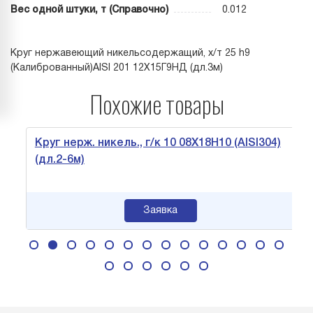
Вес одной штуки, т (Справочно)
0.012
Круг нержавеющий никельсодержащий, х/т 25 h9
(Калиброванный)AISI 201 12Х15Г9НД (дл.3м)
Похожие товары
Круг нерж. никель., г/к 10 08Х18Н10 (AISI304)
(дл.2-6м)
Заявка