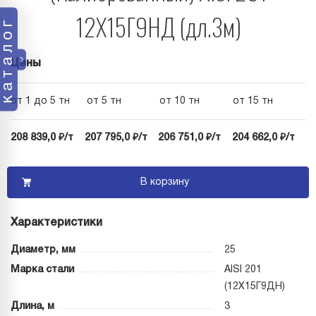
12Х15Г9НД (дл.3м)
каталог
Цены
от 1 до 5 тн
от 5 тн
от 10 тн
от 15 тн
208 839,0 ₽/т
207 795,0 ₽/т
206 751,0 ₽/т
204 662,0 ₽/т
В корзину
Характеристики
Диаметр, мм
25
Марка стали
AISI 201
(12Х15Г9ДН)
Длина, м
3