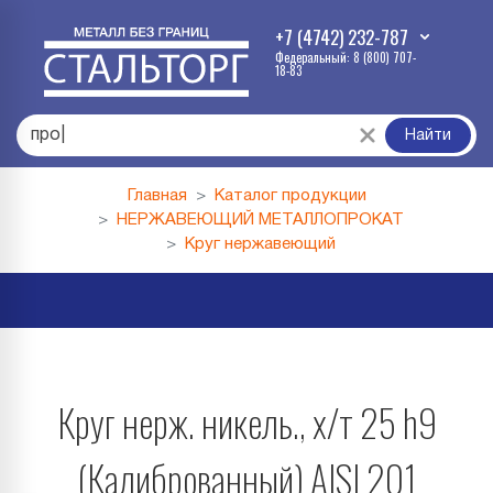
+7 (4742) 232-787
Федеральный: 8 (800) 707-
18-83
профл
|
Найти
Главная
Каталог продукции
НЕРЖАВЕЮЩИЙ МЕТАЛЛОПРОКАТ
Круг нержавеющий
Круг нерж. никель., х/т 25 h9
(Калиброванный) AISI 201