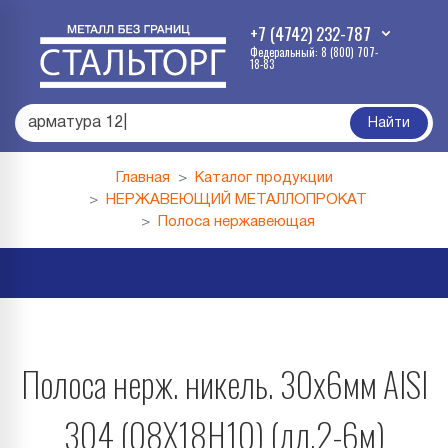
+7 (4742) 232-787
Федеральный: 8 (800) 707-
18-83
армат
|
Найти
Главная
Каталог продукции
НЕРЖАВЕЮЩИЙ МЕТАЛЛОПРОКАТ
Полоса нержавеющая
Полоса нерж. никель. 30х6мм AISI
304 (08Х18Н10) (дл.2-6м)