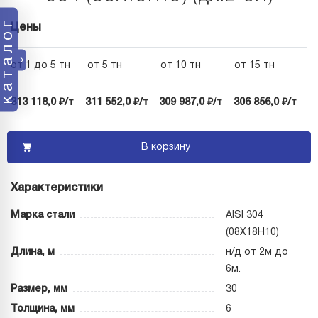
каталог
Цены
от 1 до 5 тн
от 5 тн
от 10 тн
от 15 тн
313 118,0 ₽/т
311 552,0 ₽/т
309 987,0 ₽/т
306 856,0 ₽/т
В корзину
Характеристики
Марка стали
AISI 304
(08Х18Н10)
Длина, м
н/д от 2м до
6м.
Размер, мм
30
Толщина, мм
6