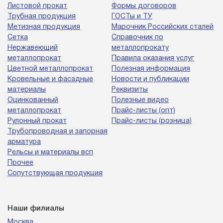
Листовой прокат
Формы договоров
Трубная продукция
ГОСТы и ТУ
Метизная продукция
Марочник Российских сталей
Сетка
Справочник по
Нержавеющий
металлопрокату
металлопрокат
Правила оказания услуг
Цветной металлопрокат
Полезная информация
Кровельные и фасадные
Новости и публикации
материалы
Реквизиты
Оцинкованный
Полезные видео
металлопрокат
Прайс-листы (опт)
Рулонный прокат
Прайс-листы (розница)
Трубопроводная и запорная
арматура
Рельсы и материалы всп
Прочее
Сопутствующая продукция
Наши филиалы
Москва