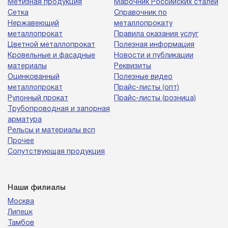
Метизная продукция
Марочник Российских сталей
Сетка
Справочник по
Нержавеющий
металлопрокату
металлопрокат
Правила оказания услуг
Цветной металлопрокат
Полезная информация
Кровельные и фасадные
Новости и публикации
материалы
Реквизиты
Оцинкованный
Полезные видео
металлопрокат
Прайс-листы (опт)
Рулонный прокат
Прайс-листы (розница)
Трубопроводная и запорная
арматура
Рельсы и материалы всп
Прочее
Сопутствующая продукция
Наши филиалы
Москва
Липецк
Тамбов