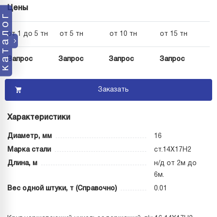
Цены
каталог
от 1 до 5 тн
от 5 тн
от 10 тн
от 15 тн
Запрос
Запрос
Запрос
Запрос
Заказать
Характеристики
Диаметр, мм
16
Марка стали
ст.14Х17Н2
Длина, м
н/д от 2м до
6м.
Вес одной штуки, т (Справочно)
0.01