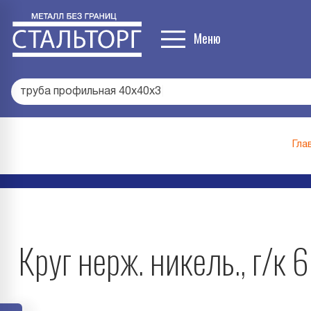
Меню
труба профильная 40х40х3
|
Гла
Круг нерж. никель., г/к