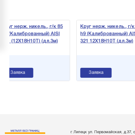
ерж. никель., г/к 85
Круг нерж. никель., г/к 90
либрованный) AISI
h9 (Калиброванный) AISI
2Х18Н10Т) (дл.3м)
321 12Х18Н10Т (дл.3м)
вка
Заявка
г. Липецк ул. Первомайская, д.37, 