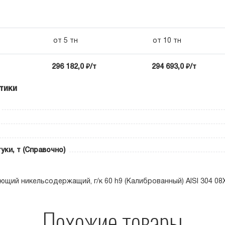
от 5 тн
от 10 тн
296 182,0 ₽/т
294 693,0 ₽/т
тики
уки, т (Справочно)
ющий никельсодержащий, г/к 60 h9 (Калиброванный) AISI 304 08Х
Похожие товары