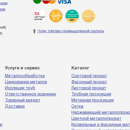
енции
вок
ный)
Член торгово-промышленной палаты
й)
Услуги и сервис
Каталог
Металлообработка
Сортовой прокат
Цинкование металла
Фасонный прокат
Изоляция труб
Листовой прокат
Ответственное хранение
Трубная продукция
Товарный кредит
Метизная продукция
Доставка
Сетка
Нержавеющий металлопрок
Цветной металлопрокат
и
Кровельные и фасадные ма