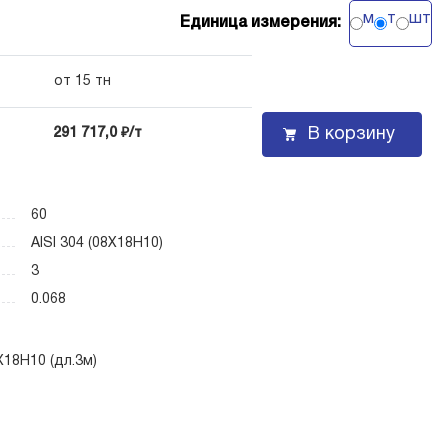
м
т
шт
Единица измерения:
от 15 тн
В корзину
291 717,0 ₽/т
60
AISI 304 (08Х18Н10)
3
0.068
18Н10 (дл.3м)