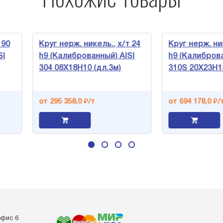
Круг нерж. никель., х/т 24
Круг нерж. никель., х
h9 (Калиброванный) AISI
h9 (Калиброванный) A
304 08Х18Н10 (дл.3м)
310S 20Х23Н18 (дл.3м
от 295 358,0 ₽/т
от 694 178,0 ₽/т
офис 6