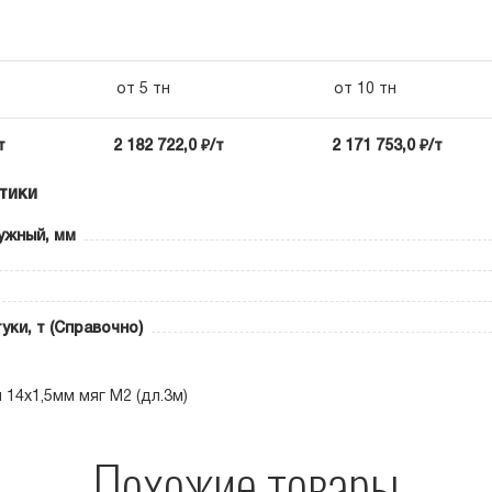
от 5 тн
от 10 тн
т
2 182 722,0 ₽/т
2 171 753,0 ₽/т
тики
ужный, мм
уки, т (Справочно)
14х1,5мм мяг М2 (дл.3м)
Похожие товары