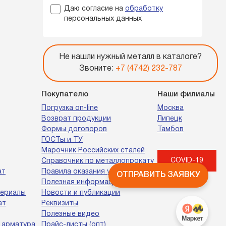
Даю согласие на
обработку
персональных данных
Не нашли нужный металл в каталоге?
Звоните:
+7 (4742) 232-787
Покупателю
Наши филиалы
Погрузка on-line
Москва
Возврат продукции
Липецк
Формы договоров
Тамбов
ГОСТы и ТУ
Марочник Российских сталей
COVID-19
Справочник по металлопрокату
ат
Правила оказания услуг
ОТПРАВИТЬ ЗАЯВКУ
Полезная информация
териалы
Новости и публикации
ат
Реквизиты
Полезные видео
 арматура
Прайс-листы (опт)