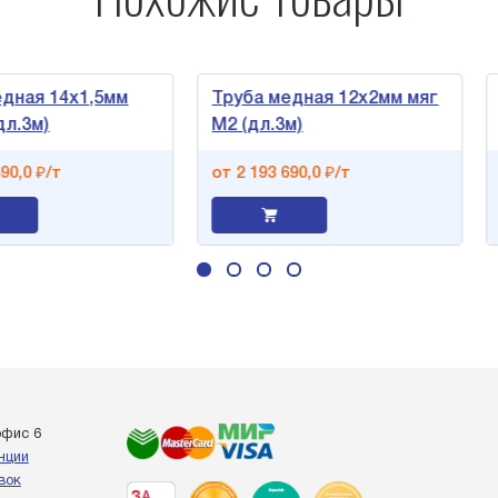
я 14х1,5мм
Труба медная 12х2мм мяг
Тру
м)
М2 (дл.3м)
М2 
 ₽/т
от 2 193 690,0 ₽/т
от 
офис 6
енции
вок