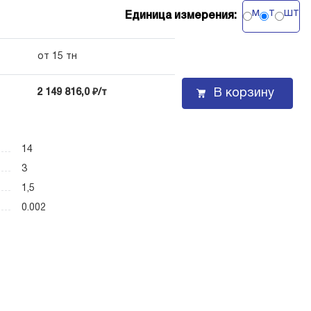
м
т
шт
Единица измерения:
от 15 тн
В корзину
2 149 816,0 ₽/т
14
3
1,5
0.002