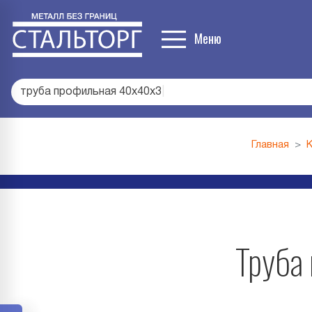
Меню
труба профильная 40х40х3
|
Главная
К
Труба