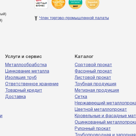
ный)
Член торгово-промышленной палаты
й)
Услуги и сервис
Каталог
Металлообработка
Сортовой прокат
Цинкование металла
Фасонный прокат
Изоляция труб
Листовой прокат
Ответственное хранение
Трубная продукция
Товарный кредит
Метизная продукция
Доставка
Сетка
Нержавеющий металлопрок
Цветной металлопрокат
и
Кровельные и фасадные ма
Оцинкованный металлопрок
Рулонный прокат
Трубопроводная и запорная