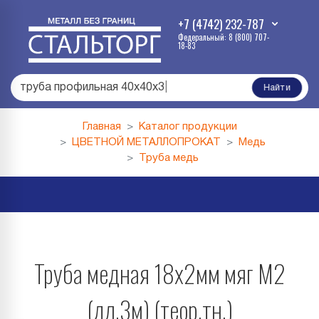
+7 (4742) 232-787
Федеральный: 8 (800) 707-
18-83
труба профильная 40х40х3
|
Найти
Главная
Каталог продукции
ЦВЕТНОЙ МЕТАЛЛОПРОКАТ
Медь
Труба медь
Труба медная 18х2мм мяг М2
(дл.3м) (теор.тн.)