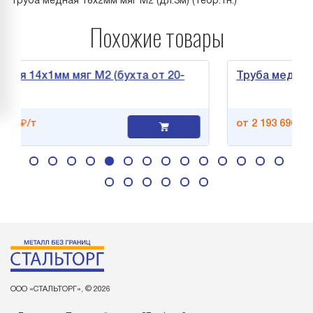
Труба медная 18х2мм мяг М2 (дл.3м) (теор.тн.)
Похожие товары
4х1мм мяг М2 (бухта от 20-
Труба медная 14х1м
т
от 2 193 690,0 ₽/т
ООО «СТАЛЬТОРГ», © 2026