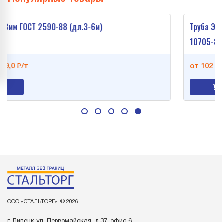
ОСТ 2590-88 (дл.3-6м)
Труба ЭС оц. 10
10705-81
т
от 102 652,0 ₽/т
ООО «СТАЛЬТОРГ», © 2026
г. Липецк ул. Первомайская, д.37, офис 6