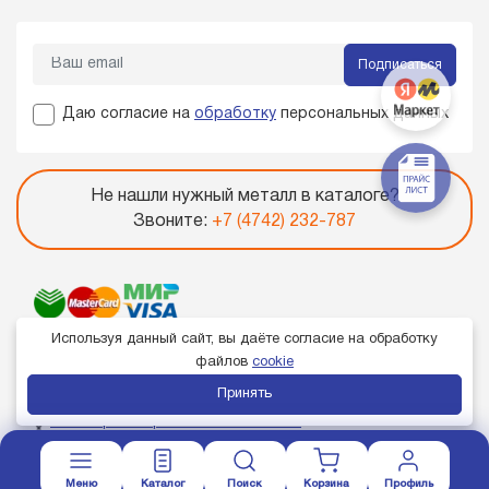
Подписаться
Даю согласие на
обработку
персональных данных
Не нашли нужный металл в каталоге?
Звоните:
+7 (4742) 232-787
Используя данный сайт, вы даёте согласие на обработку
файлов
cookie
Принять
Член торгово-промышленной палаты
Меню
Каталог
Поиск
Корзина
Профиль