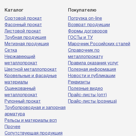
Каталог
Покупателю
Сортовой прокат
Погрузка on-line
Фасонный прокат
Возврат продукции
Листовой прокат
Формы договоров
Трубная продукция
ГОСТы и ТУ
Метизная продукция
Марочник Российских сталей
Сетка
Справочник по
Нержавеющий
металлопрокату
металлопрокат
Правила оказания услуг
Цветной металлопрокат
Полезная информация
Кровельные и фасадные
Новости и публикации
материалы
Реквизиты
Оцинкованный
Полезные видео
металлопрокат
Прайс-листы (опт)
Рулонный прокат
Прайс-листы (розница)
Трубопроводная и запорная
арматура
Рельсы и материалы всп
Прочее
Сопутствующая продукция