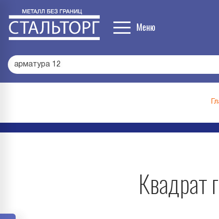
Меню
арматур
|
Гл
Квадрат г