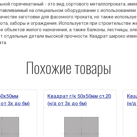
ьной горячекатаный - это вид сортового металлопроката, имее
отавливаемый на специальном оборудовании с использованием 
качестве заготовки для фасонного проката, но также используе
ота, заборы и ограждения. Используется при строительстве жел
е объектов жилого назначения, а также балконы, лестницы, э
т отдельные детали высокой прочности. Квадрат широко изве
та.
Похожие товары
х50мм
Квадрат г/к 50х50мм ст.20
Квадра
 3х до 6м)
(н/д от 3х до 6м)
(н/д о