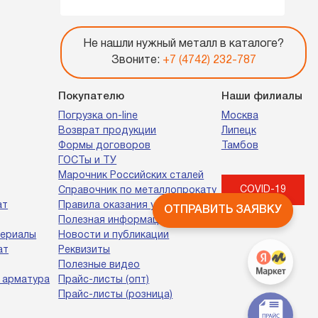
Не нашли нужный металл в каталоге?
Звоните:
+7 (4742) 232-787
Покупателю
Наши филиалы
Погрузка on-line
Москва
Возврат продукции
Липецк
Формы договоров
Тамбов
ГОСТы и ТУ
Марочник Российских сталей
COVID-19
Справочник по металлопрокату
ат
Правила оказания услуг
ОТПРАВИТЬ ЗАЯВКУ
Полезная информация
териалы
Новости и публикации
ат
Реквизиты
Полезные видео
 арматура
Прайс-листы (опт)
Прайс-листы (розница)