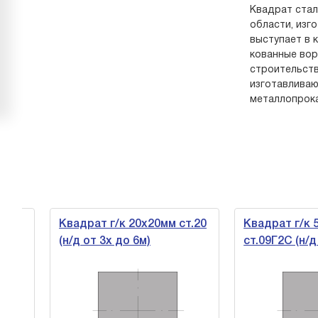
Квадрат стал
области, изг
выступает в 
кованные вор
строительств
изготавливаю
металлопрока
Квадрат г/к 20х20мм ст.20
Квадрат г/к 50
(н/д от 3х до 6м)
ст.09Г2С (н/д от