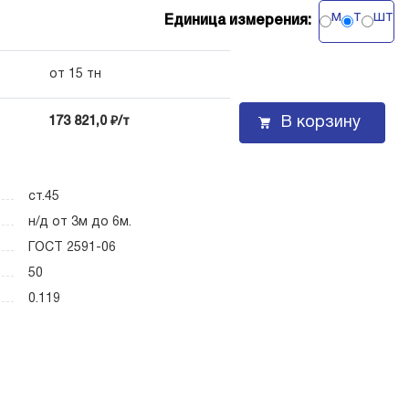
м
т
шт
Единица измерения:
от 15 тн
В корзину
173 821,0 ₽/т
ст.45
н/д от 3м до 6м.
ГОСТ 2591-06
50
0.119