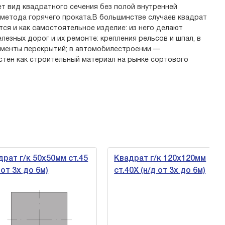
т вид квадратного сечения без полой внутренней
метода горячего проката.В большинстве случаев квадрат
тся и как самостоятельное изделие: из него делают
езных дорог и их ремонте: крепления рельсов и шпал, в
лементы перекрытий; в автомобилестроении —
стен как строительный материал на рынке сортового
т г/к 50х50мм ст.45
Квадрат г/к 120х120мм
т 3х до 6м)
ст.40Х (н/д от 3х до 6м)