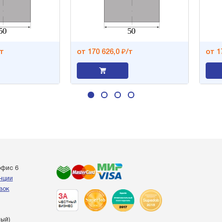
от 170 626,0 ₽/т
от 177 
офис 6
енции
вок
ный)