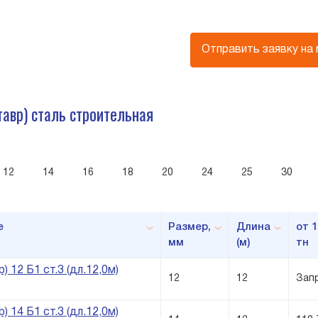
Отправить заявку на
тавр) сталь строительная
12
14
16
18
20
24
25
30
е
Размер,
Длина
от 1
мм
(м)
тн
) 12 Б1 ст.3 (дл.12,0м)
12
12
Зап
) 14 Б1 ст.3 (дл.12,0м)