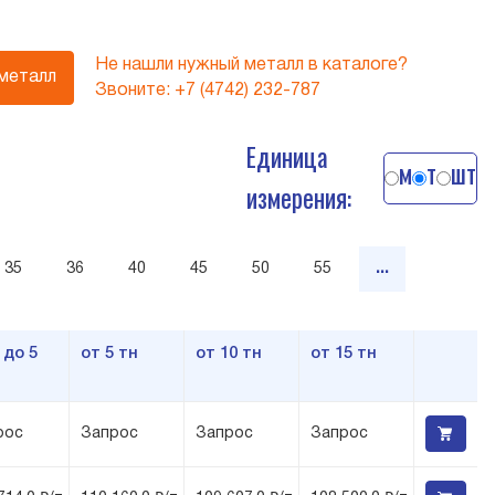
Не нашли нужный металл в каталоге?
 металл
Звоните:
+7 (4742) 232-787
Единица
м
т
шт
измерения:
35
36
40
45
50
55
...
 до 5
от 5 тн
от 10 тн
от 15 тн
рос
Запрос
Запрос
Запрос