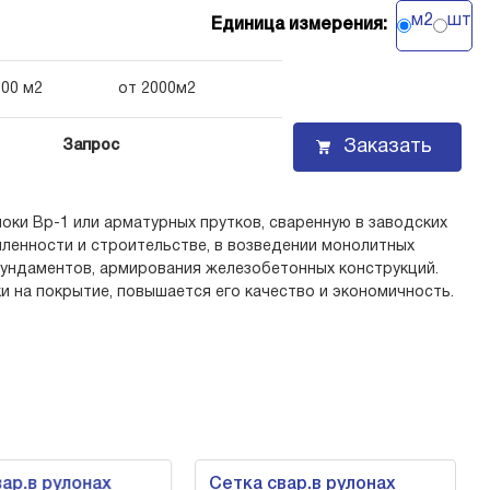
м2
шт
Единица измерения:
000 м2
от 2000м2
Заказать
Запрос
оки Вр-1 или арматурных прутков, сваренную в заводских
шленности и строительстве, в возведении монолитных
 фундаментов, армирования железобетонных конструкций.
и на покрытие, повышается его качество и экономичность.
ар.в рулонах
Сетка свар.в рулонах