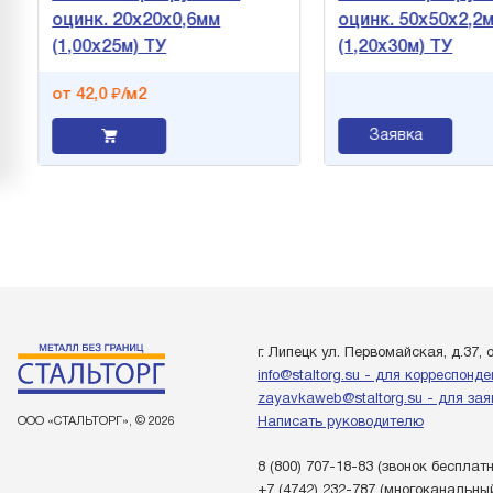
оцинк. 20х20х0,6мм
оцинк. 50х50х2,2
(1,00х25м) ТУ
(1,20х30м) ТУ
от 42,0 ₽/м2
Заявка
г. Липецк ул. Первомайская, д.37, 
info@staltorg.su - для корреспонд
zayavkaweb@staltorg.su - для зая
ООО «СТАЛЬТОРГ», © 2026
Написать руководителю
8 (800) 707-18-83
(звонок бесплат
+7 (4742) 232-787
(многоканальны