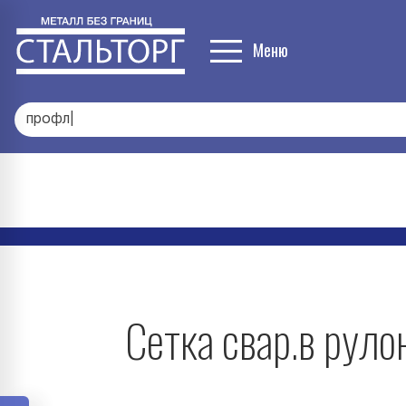
Меню
профлист
|
Сетка свар.в рул