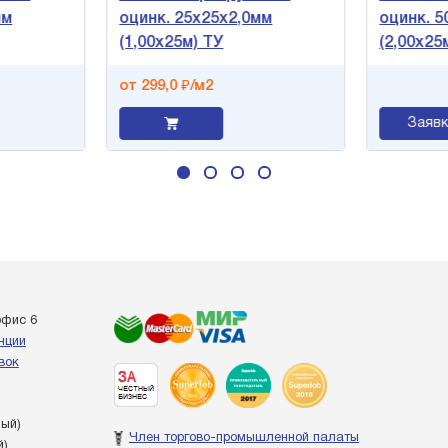
мм
оцинк. 25х25х2,0мм
оцинк. 5
(1,00х25м) ТУ
(2,00х25
от 299,0 ₽/м2
Заявк
офис 6
енции
вок
ный)
Член торгово-промышленной палаты
й)