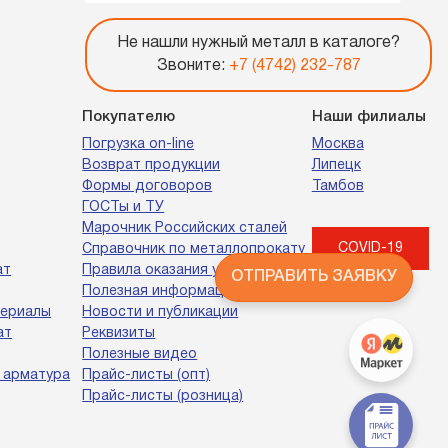
Не нашли нужный металл в каталоге?
Звоните:
+7 (4742) 232-787
Покупателю
Наши филиалы
Погрузка on-line
Москва
Возврат продукции
Липецк
Формы договоров
Тамбов
ГОСТы и ТУ
Марочник Российских сталей
COVID-19
Справочник по металлопрокату
ат
Правила оказания услуг
ОТПРАВИТЬ ЗАЯВКУ
Полезная информация
териалы
Новости и публикации
ат
Реквизиты
Полезные видео
 арматура
Прайс-листы (опт)
Прайс-листы (розница)