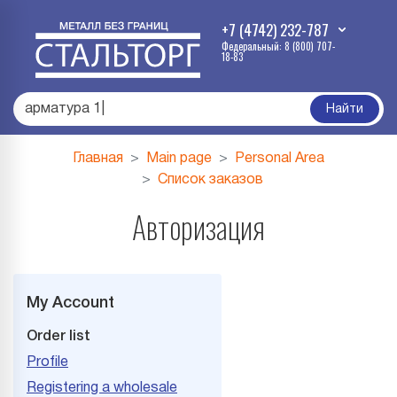
+7 (4742) 232-787
Федеральный: 8 (800) 707-
18-83
армату
|
Найти
Главная
Main page
Personal Area
Список заказов
Авторизация
My Account
Order list
Profile
Registering a wholesale