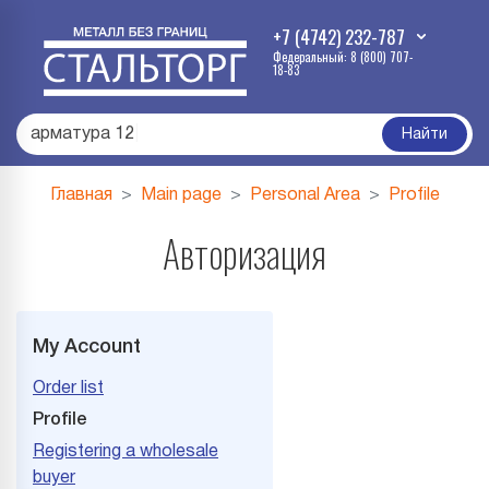
+7 (4742) 232-787
Федеральный: 8 (800) 707-
18-83
арматура 12
|
Найти
Главная
Main page
Personal Area
Profile
Авторизация
My Account
Order list
Profile
Registering a wholesale
buyer