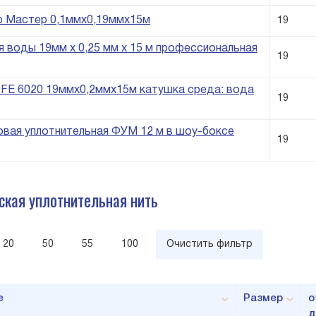
р Мастер 0,1ммх0,19ммх15м
19
 воды 19мм x 0,25 мм x 15 м профессиональная
19
FE 6020 19ммх0,2ммх15м катушка среда: вода
19
вая уплотнительная ФУМ 12 м в шоу-боксе
19
ская уплотнительная нить
20
50
55
100
Очистить фильтр
е
Размер
о
д