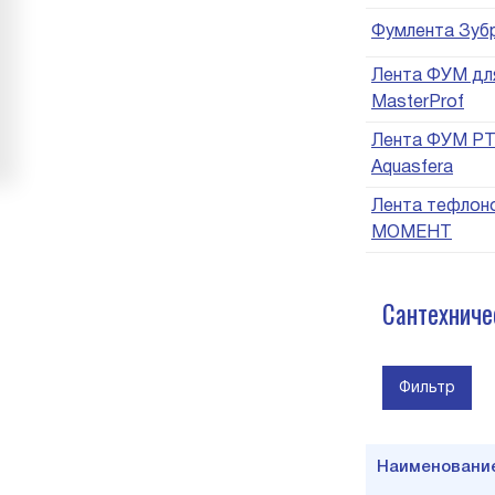
Фумлента Зуб
Лента ФУМ для
MasterProf
Лента ФУМ PT
Aquasfera
Лента тефлоно
МОМЕНТ
Сантехниче
Фильтр
Наименовани