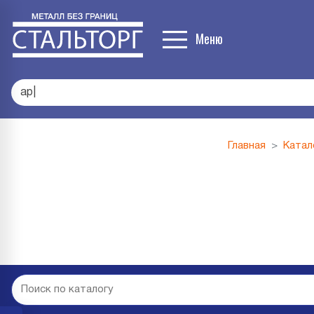
Меню
профл
|
Главная
Катал