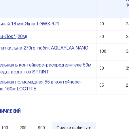
1
ный 18 мм Gigant GWK 621
20
З
ни-Лок" (20м)
20
З
питки льна 270гр тюбик AQUAFLAX NANO
100
З
ельная в контейнере-распределителе 50м
50
3
реда: вода, газ SPRINT
ельная полиамидная 55 в контейнере-
55
2
ле 160м LOCTITE
нический
100
200
900
Очистить фильтр