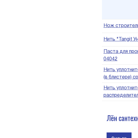
Нож строитель
Нить "Tangit У
Паста для про
04042
Нить уплотнит
(в блистере) с
Нить уплотнит
распределите
Лён сантех