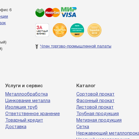
офис 6
енции
вок
ный)
Член торгово-промышленной палаты
й)
Услуги и сервис
Каталог
Металлообработка
Сортовой прокат
Цинкование металла
Фасонный прокат
Изоляция труб
Листовой прокат
Ответственное хранение
Трубная продукция
Товарный кредит
Метизная продукция
Доставка
Сетка
Нержавеющий металлопрок