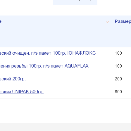
е
Разме
еский очищен. п/э пакет 100гр. ЮНАФЛЭКС
100
нения резьбы 100гр. п/э пакет AQUAFLAX
100
ский 200гр.
200
еский UNIPAK 500гр.
900