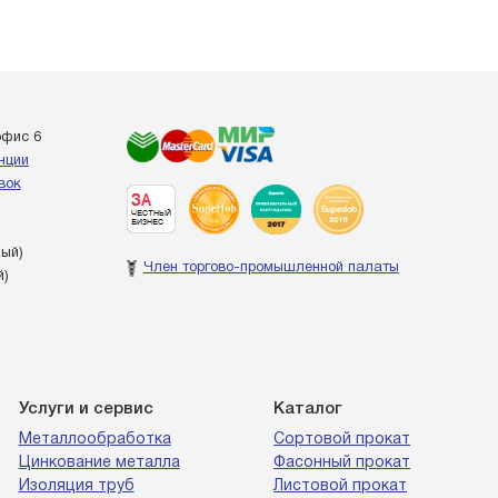
офис 6
енции
вок
ный)
Член торгово-промышленной палаты
й)
Услуги и сервис
Каталог
Металлообработка
Сортовой прокат
Цинкование металла
Фасонный прокат
Изоляция труб
Листовой прокат