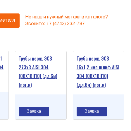
Не нашли нужный металл в каталоге?
 металл
Звоните:
+7 (4742) 232-787
1
Трубы нерж. ЭСВ
Труба нерж. ЭСВ
04
273х3 AISI 304
16х1,2 имп шлиф AISI
(08Х18Н10) (дл.6м)
304 (08Х18Н10)
(пог.м)
(дл.6м) (пог.м)
Заявка
Заявка