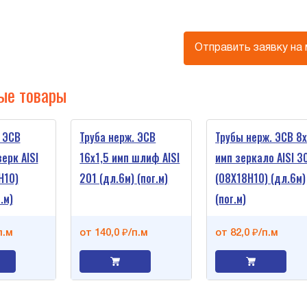
Отправить заявку на
ые товары
 ЭСВ
Труба нерж. ЭСВ
Трубы нерж. ЭСВ 8х
зерк AISI
16х1,5 имп шлиф AISI
имп зеркало AISI 3
Н10)
201 (дл.6м) (пог.м)
(08Х18Н10) (дл.6м)
.м)
(пог.м)
п.м
от 140,0 ₽/п.м
от 82,0 ₽/п.м