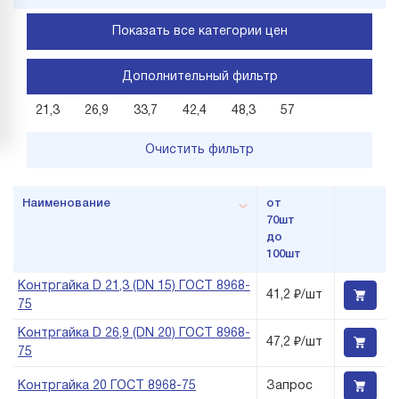
Показать все категории цен
Дополнительный фильтр
21,3
26,9
33,7
42,4
48,3
57
Очистить фильтр
Наименование
от
70шт
до
100шт
Контргайка D 21,3 (DN 15) ГОСТ 8968-
41,2 ₽/шт
75
Контргайка D 26,9 (DN 20) ГОСТ 8968-
47,2 ₽/шт
75
Контргайка 20 ГОСТ 8968-75
Запрос