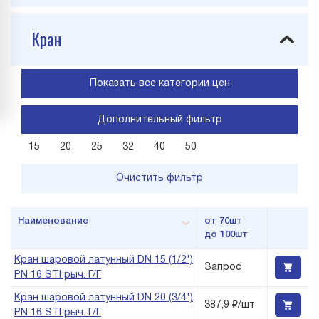
Кран
Показать все категории цен
Дополнительный фильтр
15
20
25
32
40
50
Очистить фильтр
Наименование
от 70шт
до 100шт
Кран шаровой латунный DN 15 (1/2')
Запрос
PN 16 STI рыч. Г/Г
Кран шаровой латунный DN 20 (3/4')
387,9 ₽/шт
PN 16 STI рыч. Г/Г