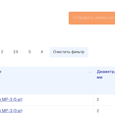
Отправить заявку на
2
2.5
3
4
Очистить фильтр
е
Диаметр
мм
МР-3 (5 кг)
2
МР-3 (3 кг)
2