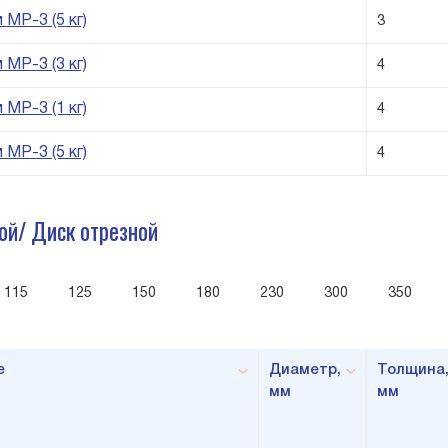
МР-3 (5 кг)
3
МР-3 (3 кг)
4
МР-3 (1 кг)
4
МР-3 (5 кг)
4
ной/ Диск отрезной
115
125
150
180
230
300
350
е
Диаметр,
Толщина
мм
мм