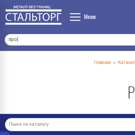
Меню
профлист С21
|
Главная
Катало
Р