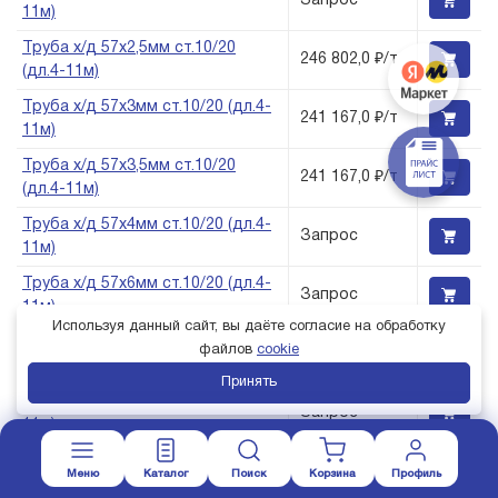
Запрос
11м)
Труба х/д 57х2,5мм ст.10/20
246 802,0 ₽/т
(дл.4-11м)
Труба х/д 57х3мм ст.10/20 (дл.4-
241 167,0 ₽/т
11м)
Труба х/д 57х3,5мм ст.10/20
241 167,0 ₽/т
(дл.4-11м)
Труба х/д 57х4мм ст.10/20 (дл.4-
Запрос
11м)
Труба х/д 57х6мм ст.10/20 (дл.4-
Запрос
11м)
Используя данный сайт, вы даёте согласие на обработку
Труба х/д 57х7мм ст.10/20 (дл.4-
файлов
cookie
Запрос
11м)
Принять
Труба х/д 60х2мм ст.10/20 (дл.4-
Запрос
11м)
Труба х/д 60х2,5мм ст.10/20
246 802,0 ₽/т
Меню
Каталог
Поиск
Корзина
Профиль
(дл.4-11м)