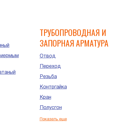
ий
ТРУБОПРОВОДНАЯ И
ЗАПОРНАЯ АРМАТУРА
нный
имермым
Отвод
Переход
атаный
Резьба
Контргайка
Кран
Полусгон
Сгон
Показать еще
Штуцер