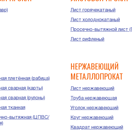
авр)
Лист горячекатаный
Лист холоднокатаный
Просечно-вытяжной лист (
Лист рифленый
НЕРЖАВЕЮЩИЙ
МЕТАЛЛОПРОКАТ
ая плетённая (рабица)
ная сварная (карты)
Лист нержавеющий
ая сварная (рулоны)
Труба нержавеющая
ная тканная
Уголок нержавеющий
чно-вытяжная (ЦПВС/
Круг нержавеющий
я)
Квадрат нержавеющий