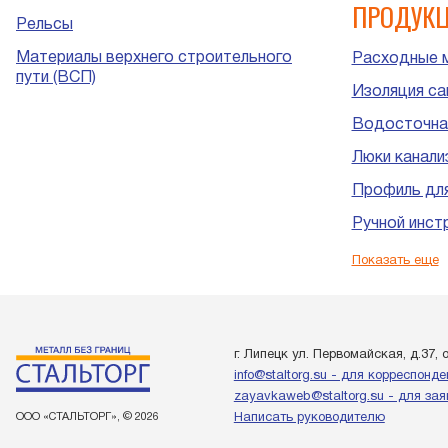
ПРОДУК
Рельсы
Материалы верхнего строительного
Расходные 
пути (ВСП)
Изоляция са
Водосточна
Люки канали
Профиль для
Ручной инст
Пластиковые
Показать еще
канализации
г. Липецк ул. Первомайская, д.37, 
info@staltorg.su - для корреспонд
zayavkaweb@staltorg.su - для зая
ООО «СТАЛЬТОРГ», © 2026
Написать руководителю