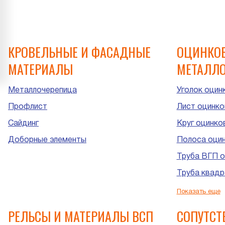
КРОВЕЛЬНЫЕ И ФАСАДНЫЕ
ОЦИНКО
МАТЕРИАЛЫ
МЕТАЛЛО
Металлочерепица
Уголок оцин
Профлист
Лист оцинко
Сайдинг
Круг оцинко
Доборные элементы
Полоса оци
Труба ВГП о
Труба квадр
Труба прямо
Показать еще
Труба ЭСВ о
РЕЛЬСЫ И МАТЕРИАЛЫ ВСП
СОПУТС