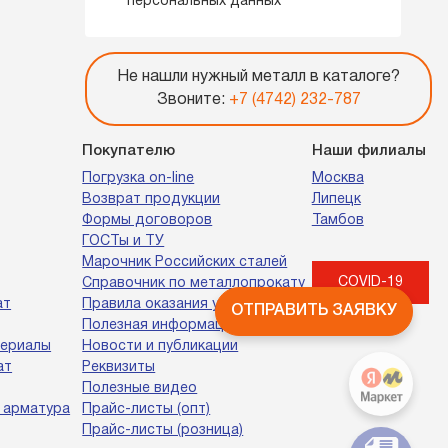
персональных данных
Не нашли нужный металл в каталоге?
Звоните:
+7 (4742) 232-787
Покупателю
Наши филиалы
Погрузка on-line
Москва
Возврат продукции
Липецк
Формы договоров
Тамбов
ГОСТы и ТУ
Марочник Российских сталей
COVID-19
Справочник по металлопрокату
ат
Правила оказания услуг
ОТПРАВИТЬ ЗАЯВКУ
Полезная информация
териалы
Новости и публикации
ат
Реквизиты
Полезные видео
 арматура
Прайс-листы (опт)
Прайс-листы (розница)