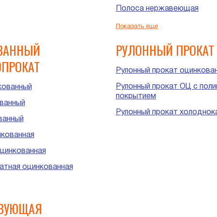
Полоса нержавеющая
Шестигранник нержавеющ
Показать еще
ВАННЫЙ
РУЛОННЫЙ ПРОКАТ
ПРОКАТ
Рулонный прокат оцинкова
Рулонный прокат ОЦ с пол
кованный
покрытием
ванный
Рулонный прокат холоднок
ванный
нкованная
цинкованная
атная оцинкованная
угольная оцинкованная
цинкованная
ТВУЮЩАЯ